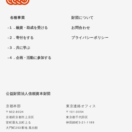
各種事業
財団について
１．融資・助成を受ける
お問合わせ
２．寄付をする
プライバシーポリシー
３．共に学ぶ
４．企画・活動に参加する
公益財団法人信頼資本財団
京都本部
東京連絡オフィス
〒602-8024
〒101-0054
京都府京都市上京区
東京都千代田区
室町通丸太町上る
神田錦町3-21-1189
大門町253番地 風伝館