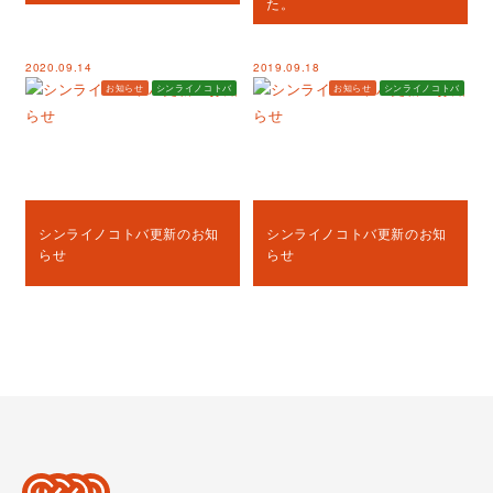
た。
2020.09.14
2019.09.18
お知らせ
シンライノコトバ
お知らせ
シンライノコトバ
シンライノコトバ更新のお知
シンライノコトバ更新のお知
らせ
らせ