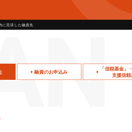
AN
内に完済した融資先
「信頼基金」
先
融資のお申込み
支援信頼
会