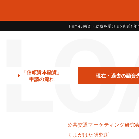
LO
Home
融資・助成を受ける
直近1年
「信頼資本融資」
現在・過去の融資
申請の流れ
公共交通マーケティング研究
くまがはた研究所