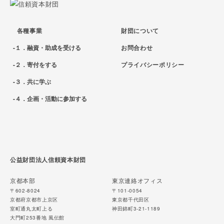
各種事業
財団について
１．融資・助成を受ける
お問合わせ
２．寄付をする
プライバシーポリシー
３．共に学ぶ
４．企画・活動に参加する
公益財団法人信頼資本財団
京都本部
東京連絡オフィス
〒602-8024
〒101-0054
京都府京都市上京区
東京都千代田区
室町通丸太町上る
神田錦町3-21-1189
大門町253番地 風伝館