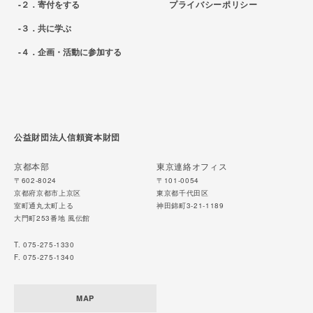
２．寄付をする
プライバシーポリシー
３．共に学ぶ
４．企画・活動に参加する
公益財団法人信頼資本財団
京都本部
東京連絡オフィス
〒602-8024
〒101-0054
京都府京都市上京区
東京都千代田区
室町通丸太町上る
神田錦町3-21-1189
大門町253番地 風伝館
T. 075-275-1330
F. 075-275-1340
MAP