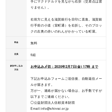
手にマクドナルドを見ながら右折（交差点は渡
りません）。
右前方に見える滋賀銀行を目印に直進。滋賀銀
行手前の小道（室町通）を右折し、そのブロッ
クの左奥の赤いのれんがかかっている町屋。
無料
料金
5組
定員
お申込み〆切：2020年2月7日(金) 17時 まで
参加申し込み
方法
下記お申込みフォームご送信後、自動返信メー
ルが届きます。
万が一、連絡が届かない場合は、お手数ですが
以下までご連絡ください。
◯公益財団法人信頼資本財団
Email:info@shinrai.or.jp