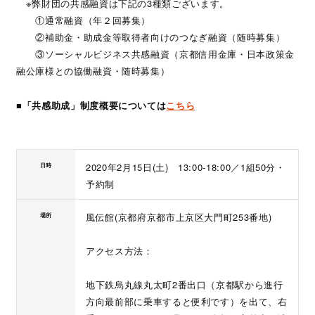
※弊財団の共感融資は下記の3種類ございます。
①通常融資（年２回募集）
②補助金・助成金等取得者向けのつなぎ融資（随時募集）
③ソーシャルビジネス共感融資（京都信用金庫・日本政策金
融公庫様との協働融資・随時募集）
■「共感助成」制度概要については
こちら
2020年2月15日(土) 13:00-18:00／1組50分・
日時
予約制
風伝館(京都府京都市上京区大門町253番地)
場所
アクセス方法：
地下鉄烏丸線丸太町2番出口（京都駅から進行
方向最前部に乗車すると便利です）を出て、右