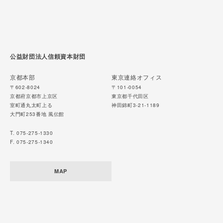
公益財団法人信頼資本財団
京都本部
東京連絡オフィス
〒602-8024
〒101-0054
京都府京都市上京区
東京都千代田区
室町通丸太町上る
神田錦町3-21-1189
大門町253番地 風伝館
T. 075-275-1330
F. 075-275-1340
MAP