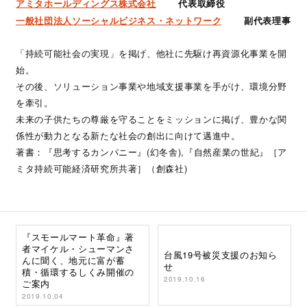
アミタホールディングス株式会社
代表取締役
一般社団法人ソーシャルビジネス・ネットワーク
副代表理事
「持続可能社会の実現」を掲げ、他社に先駆け再資源化事業を開
始。
その後、ソリューション事業や地域支援事業を手がけ、環境分野
を牽引。
未来の子供たちの尊厳を守ることをミッションに掲げ、豊かな関
係性が動力となる新たな社会の創出に向けて邁進中。
著書：『思考するカンパニー』(幻冬舎),『自然産業の世紀』［ア
ミタ持続可能経済研究所共著］（創森社)
『スモールマート革命』著
者マイケル・シューマンさ
台風19号被災支援のお知ら
んに聞く、地元に富が蓄
せ
積・循環するしくみ開催の
2019.10.16
ご案内
2019.10.04