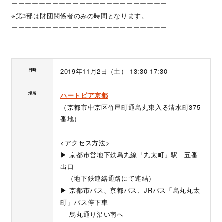
ーーーーーーーーーーーーーーーーーーーーーーー
※第3部は財団関係者のみの時間となります。
ーーーーーーーーーーーーーーーーーーーーーーー
2019年11月2日（土） 13:30-17:30
日時
場所
ハートピア京都
（京都市中京区竹屋町通烏丸東入る清水町375
番地）
<アクセス方法>
▶ 京都市営地下鉄烏丸線「丸太町」駅 五番
出口
（地下鉄連絡通路にて連結）
▶ 京都市バス、京都バス、JRバス「烏丸丸太
町」バス停下車
烏丸通り沿い南へ