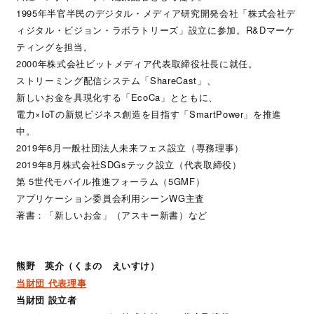
1995年半官半民のデジタル・メディア研究開発会社「株式会社デ
ィジタル・ビジョン・ラボラトリーズ」設立に参加。R&Dマーケ
ティングを担当。
2000年株式会社ビットメディア代表取締役社長に就任。
ストリーミング配信システム「ShareCast」、
新しいお金を具現化する「EcoCa」とともに、
電力×IoTの新規ビジネス創造を目指す「SmartPower」を推進
中。
2019年6月一般社団法人未来フェス設立（専務理事）
2019年8月株式会社SDGsテック設立（代表取締役）
第 5世代モバイル推進フォーラム（5GMF）
アプリケーション委員会利用シーンWG主査
著書：「新しいお金」（アスキー新書）など
熊野 英介（くまの えいすけ）
当財団 代表理事
当財団 設立者