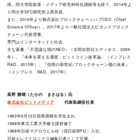
得。同大学院政策・メディア研究科特任講師等を経て、2014年よ
り同大学SFC研究所上席所員。
また、2016年より株式会社ブロックチェーンハブCSO（Chief
Science Officer）。2017年より一般社団法人ビヨンドブロック
チェーン代表理事。
専門はインターネットと社会。
主な著書:『不思議な国のNEO』（太郎次郎社エディタス、2009
年）、『未来を変える通貨：ビットコイン改革論』（インプレス
R&D、2015年）、『信用の新世紀-ブロックチェーン後の未来』
（インプレス R&D、2017年）
高野 雅晴（たかの まさはる）氏
株式会社ビットメディア
代表取締役社長
1963年9月13日群馬県桐生市生まれ
1988年東京工業大学修士課程修了
1988年日経マグロウヒル社（現日経BP社）入社、
日経エレクトロニクス編集記者として従事。