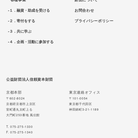
１．融資・助成を受ける
お問合わせ
２．寄付をする
プライバシーポリシー
３．共に学ぶ
４．企画・活動に参加する
公益財団法人信頼資本財団
京都本部
東京連絡オフィス
〒602-8024
〒101-0054
京都府京都市上京区
東京都千代田区
室町通丸太町上る
神田錦町3-21-1189
大門町253番地 風伝館
T. 075-275-1330
F. 075-275-1340