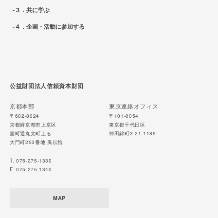
３．共に学ぶ
４．企画・活動に参加する
公益財団法人信頼資本財団
京都本部
東京連絡オフィス
〒602-8024
〒101-0054
京都府京都市上京区
東京都千代田区
室町通丸太町上る
神田錦町3-21-1189
大門町253番地 風伝館
T. 075-275-1330
F. 075-275-1340
MAP