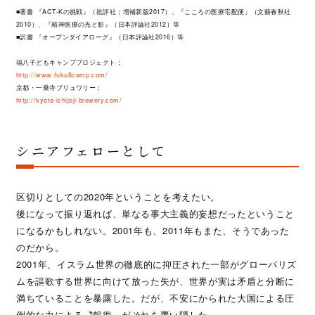
■著書 『ACT-Kの挑戦』（批評社；増補新版2017）、『こころの医療宅配便』（文藝春秋社
2010）、『精神医療の光と影』（日本評論社2012）等
■訳書 『オープンダイアローグ』（日本評論社2016）等
福八子どもキャンププロジェクト；
http://www.fuku8camp.com/
京都・一乗寺ブリュワリー；
http://kyoto-ichijoji-brewery.com/
シニアフェローとして
区切りとしての2020年ということを考えたい。
後になって振り返れば、単なる事大主義的妄想だったということ
になるかもしれない。2001年も、2011年もまた、そうであった
のだから。
2001年、イスラム世界の徹底的に抑圧された一部がグローバリズ
ムを謳歌する世界に向けて放った矢が、世界が実は矛盾と分断に
満ちていることを暴露した。だが、不安にかられた大国による圧
倒的な力による〝報復〟がそれを覆い隠した。