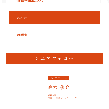
信頼資本財団について
メンバー
公開情報
シニアフェロー
シニアフェロー
高木 俊介
精神科医
京都・一乗寺ブリュワリー代表