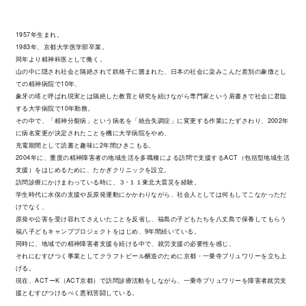
1957年生まれ。
1983年、京都大学医学部卒業。
同年より精神科医として働く。
山の中に隠され社会と隔絶されて鉄格子に囲まれた、日本の社会に染みこんだ差別の象徴とし
ての精神病院で10年、
象牙の塔と呼ばれ現実とは隔絶した教育と研究を続けながら専門家という肩書きで社会に君臨
する大学病院で10年勤務。
その中で、「精神分裂病」という病名を「統合失調症」に変更する作業にたずさわり、2002年
に病名変更が決定されたことを機に大学病院をやめ、
充電期間として読書と趣味に2年間ひきこもる。
2004年に、重度の精神障害者の地域生活を多職種による訪問で支援するACT（包括型地域生活
支援）をはじめるために、たかぎクリニックを設立。
訪問診療にかけまわっている時に、３･１１東北大震災を経験。
学生時代に水俣の支援や反原発運動にかかわりながら、社会人としては何もしてこなかっただ
けでなく、
原発や公害を受け容れてさえいたことを反省し、福島の子どもたちを八丈島で保養してもらう
福八子どもキャンププロジェクトをはじめ、9年間続いている。
同時に、地域での精神障害者支援を続ける中で、就労支援の必要性を感じ、
それにむすびつく事業としてクラフトビール醸造のために京都・一乗寺ブリュワリーを立ち上
げる。
現在、ACTーK（ACT京都）で訪問診療活動をしながら、一乗寺ブリュワリーを障害者就労支
援とむすびつけるべく悪戦苦闘している。