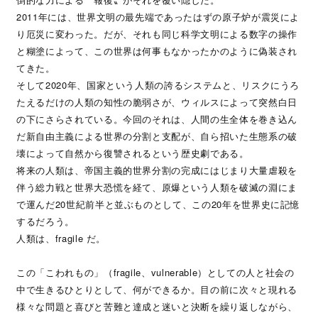
2011年には、世界文明の最先端であったはずの原子炉が震災によ
り厄災に変わった。だが、それも同じ科学文明による数字の操作
と糊塗によって、この世界は何事もなかったかのように偽装され
てきた。
そして2020年、国家という人類の誇るシステムと、リスクにうろ
たえるだけの人類の知性の脆弱さが、ウィルスによって突然白日
の下にさらされている。今回のそれは、人間の生全体を巻き込ん
だ新自由主義による世界の分割と支配が、自ら招いた生態系の破
壊によって自然から復讐されるという歴史劇である。
将来の人類は、帝国主義的世界分割の完成にはじまり大量虐殺を
伴う総力戦と世界大恐慌を経て、原爆という人類を破滅の淵にま
で運んだ20世紀前半と並ぶものとして、この20年を世界史に記憶
するだろう。
人類は、fragile だ。
この「こわれもの」（fragile、vulnerable）としての人と社会の
中で生きるひとりとして、何ができるか。目の前に次々と現れる
様々な問題と喜びと苦難と達成と迷いと決断を繰り返しながら、