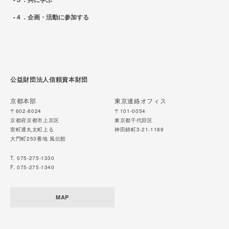
４．企画・活動に参加する
公益財団法人信頼資本財団
京都本部
東京連絡オフィス
〒602-8024
〒101-0054
京都府京都市上京区
東京都千代田区
室町通丸太町上る
神田錦町3-21-1189
大門町253番地 風伝館
T. 075-275-1330
F. 075-275-1340
MAP