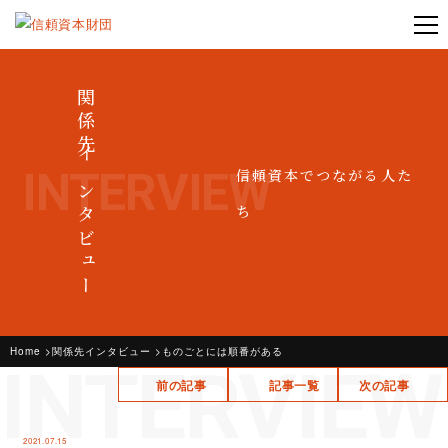
関係先インタビュー
INTERVIEW
信頼資本でつながる人た
ち
Home
関係先インタビュー
ものごとには順番がある
INTERVIEW
前の記事
記事一覧
次の記事
2021.07.15