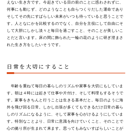
えない生き方です。今起きている目の前のことに惑わされずに、
何事にも動じず、どのようなことも自らつくりだした運命であり
そしてその先にすばらしい未来がいつも待っていると思うことで
す。人となにかを比較するのでなく、自分を主役にして自由にそ
して大胆にしかし淡々と毎日を過ごすこと、そのことが美しいこ
とだと言います。床の間に飾られた一輪の花のように研ぎ澄まさ
れた生き方をしたいそうです。
日常を大切にすること
年齢を重ねて毎日の暮らしのリズムや家事を大切にもしていま
す。朝は４時には起きて仕事や片付け、そして料理もするそうで
す。家事をきちんと行うことは生きる基本だと。毎日のように海
外を飛び回る日常。しかし出張が多くてもできるだけ日常の暮ら
しのリズムになるように、そして家事を心がけるようにしていま
す。特別なことより、日常に意識を向けていくこと、そのことで
心の拠り所が生まれて来ます。思ってもみないすばらしいことが