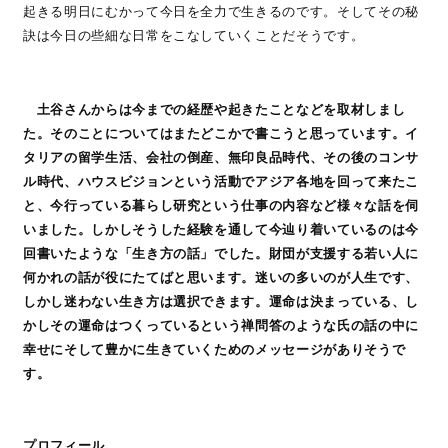
起きる明日にむかって今日を全力で生きるのです。そしてその秘
訣は今日の些細な日常をこなしていくことだそうです。
土谷さんからは今までの経歴や起きたことなどを取材しまし
た。そのことについてはまたどこかで書こうと思っています。イ
タリアの留学生活、会社の倒産、無印良品時代、その後のコンサ
ル時代、ハウスビジョンという活動でアジア各地を回って来たこ
と、今行っている暮らし研究という仕事の内容など様々な話を伺
いました。しかしそうした経験を通して今辿り着いているのは今
回書いたような「生き方の話」でした。財団が支援する若い人に
何かれの話が役にたてばと思います。迷いの多いのが人生です、
しかし迷わない生き方は選択できます。運命は決まっている、し
かしその運命はつくっているという禅問答のような氏の話の中に
幸せにそして豊かに生きていくためのメッセージがありそうで
す。
プロフィール