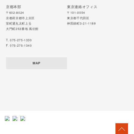
京都本部
東京連絡オフィス
〒602-8024
〒101-0054
京都府京都市上京区
東京都千代田区
室町通丸太町上る
神田錦町3-21-1189
大門町253番地 風伝館
T. 075-275-1330
F. 075-275-1340
MAP